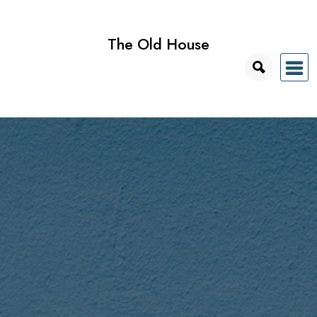
Przejdź
do
The Old House
treści