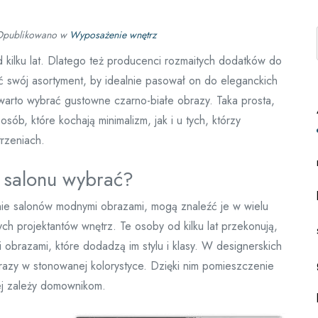
Opublikowano w
Wyposażenie wnętrz
d kilku lat. Dlatego też producenci rozmaitych dodatków do
yć swój asortyment, by idealnie pasował on do eleganckich
 warto wybrać gustowne czarno-białe obrazy. Taka prosta,
ób, które kochają minimalizm, jak i u tych, którzy
rzeniach.
o salonu wybrać?
wanie salonów modnymi obrazami, mogą znaleźć je w wielu
h projektantów wnętrz. Te osoby od kilku lat przekonują,
 obrazami, które dodadzą im stylu i klasy. W designerskich
razy w stonowanej kolorystyce. Dzięki nim pomieszczenie
iej zależy domownikom.