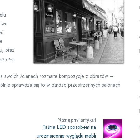
elu
stwo
yć
re
u, oraz
ięcy są
li na swoich ścianach rozmaite kompozycje z obrazów –
ólnie sprawdza się to w bardzo przestrzennych salonach
Następny artykuł
Taśma LED sposobem na
urozmaicenie wyglądu mebli