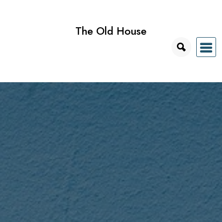
Przejdź
do
The Old House
treści